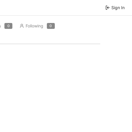
Sign In
s
Following
0
0